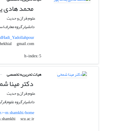
محمد هادی ید
علوم قرآن و حدیث
دانشیار گروه معارف اسل
adHadi_Yadollahpour
gmail.com
baghekhial
h-index:
5
هیات تحریریه تخصصی
دکتر مینا شم
علوم قرآن و حدیث
دانشیار گروه علوم قرآن
.ir/~m.shamkhi/home
scu.ac.ir
m.shamkhi