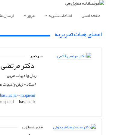
صفحه اصلی
اطلاعات نشریه
مرور
ارسال مق
اعضای هیات تحریریه
سردبیر
دکتر مرتضی ق
زبان و ادبیات عربی
استاد - زبان و ادبیات
basu.ac.ir/~m.qaemi
basu.ac.ir
m.qaemi
مدیر مسئول