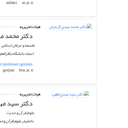
ut.ac.ir
mfekri
هیات تحریریه
دکتر محمد مه
فلسفه و عرفان اسلامی
استاد دانشگاه باقرالعلو
ir/professor/gorjian/
bou.ac.ir
gorjian
هیات تحریریه
دکتر سید مه
علوم قرآن و حدیث
دانشیار علوم قرآن وح