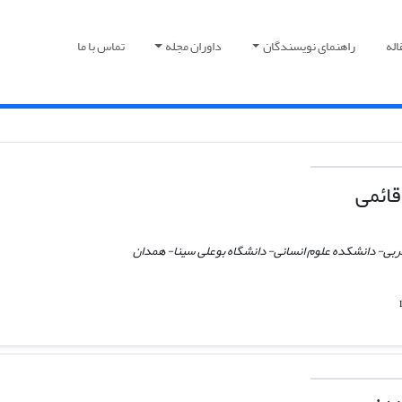
اله
راهنمای نویسندگان
داوران مجله
تماس با ما
ائمی
 عربی- دانشکده علوم انسانی- دانشگاه بوعلی سینا- همدان