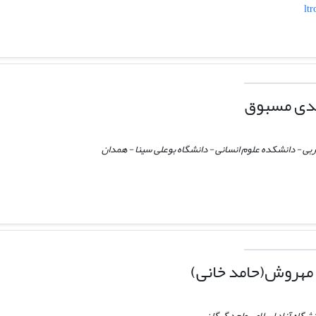
ltr
دی مسبوق
ربی - دانشکده علوم انسانی - دانشگاه بوعلی سینا - همدان
مهروش(حامد خانی)
انشگاه آزاد اسلامی واحد گرگان