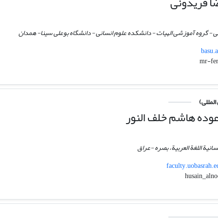
ا فریدونی
می - گروه آموزشی الهیات - دانشکده علوم انسانی - دانشگاه بوعلی سینا- همدان
basu.
لمللی)
ده هاشم خلف النور
نسانیة اللغة العربیة، بصره -عراق
faculty.uobasrah.e