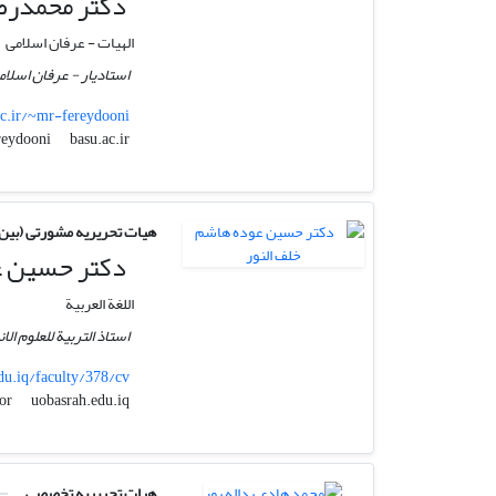
دکتر محمدرض
الهیات - عرفان اسلامی
استادیار - عرفان اسلا
ac.ir/~mr-fereydooni
basu.ac.ir
mr-fereydooni
هیات تحریریه مشورتی (بین ا
دکتر حسین عو
اللغة العربیة
استاذ التربیة للعلوم الا
du.iq/faculty/378/cv
uobasrah.edu.iq
husain_alnoor
هیات تحریریه تخصصی