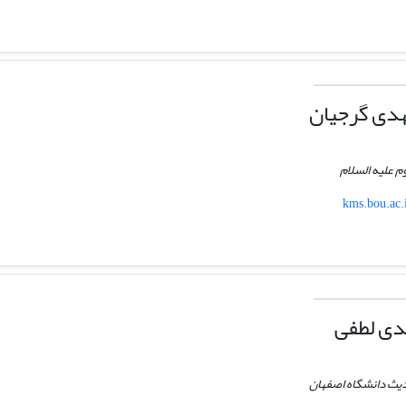
دی گرجیان
م علیه السلام
kms.bou.ac.
دی لطفی
دیث دانشگاه اصفهان